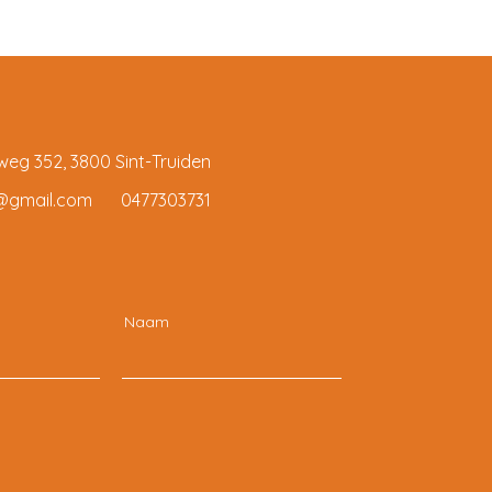
eg 352, 3800 Sint-Truiden
@gmail.co
m
0477303731
Naam