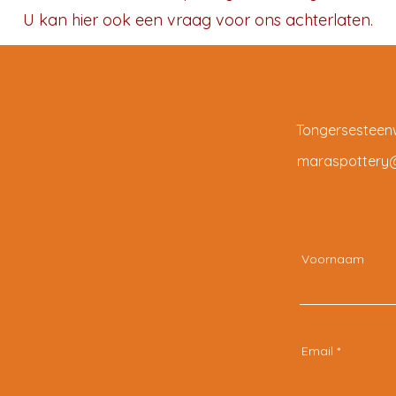
U kan hier ook een vraag voor ons achterlaten.
Tongersesteenw
maraspottery
Voornaam
Email