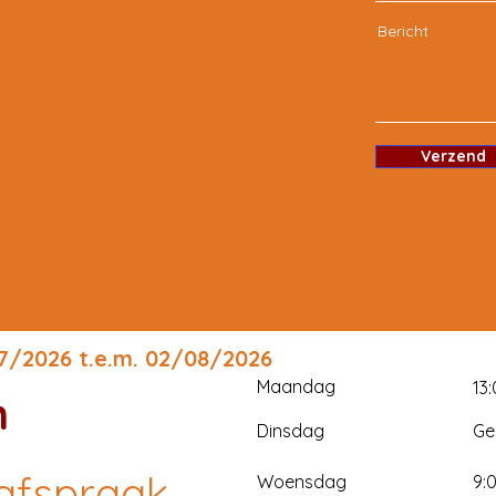
Bericht
Verzend
07/2026 t.e.m. 02/08/2026
Maandag
13
n
Dinsdag
Ge
afspraak
Woensdag
9:0